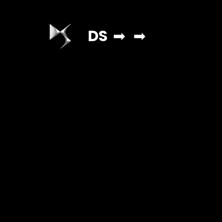
DS
➡
➡