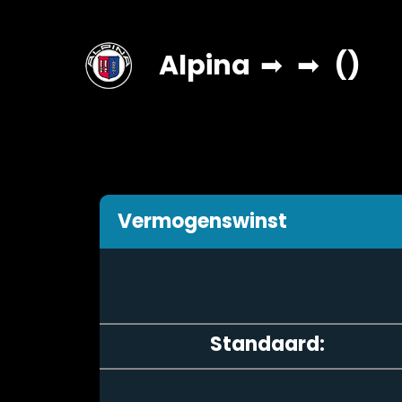
Alpina
➡
➡
()
Vermogenswinst
Standaard: