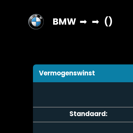
BMW
➡
➡
()
Vermogenswinst
Standaard: