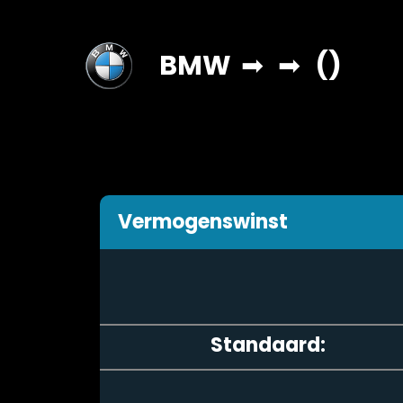
BMW
➡
➡
()
Vermogenswinst
Standaard: