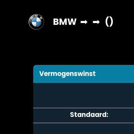
BMW
➡
➡
()
Vermogenswinst
Standaard: