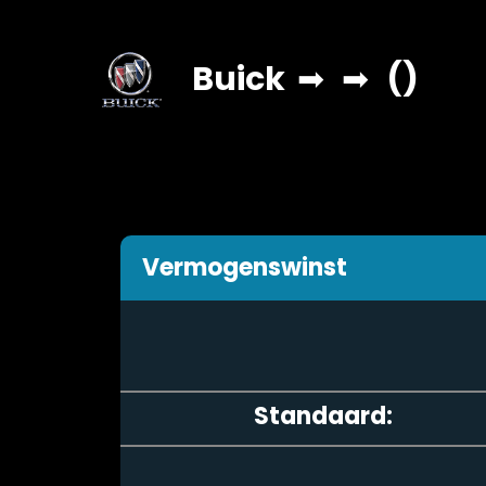
Buick
➡
➡
()
Vermogenswinst
Standaard: