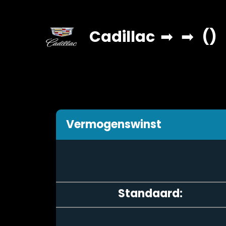
Cadillac
➡
➡
()
Vermogenswinst
Standaard: