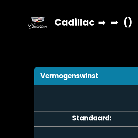
Cadillac
➡
➡
()
Vermogenswinst
Standaard: