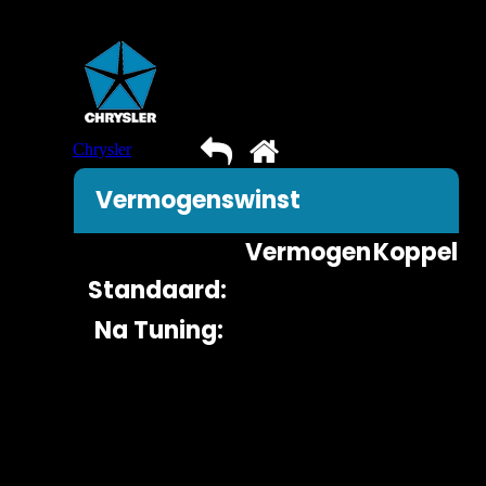
Chrysler
➡
➡
()
Vermogenswinst
Vermogen
Koppel
Standaard:
Na Tuning: