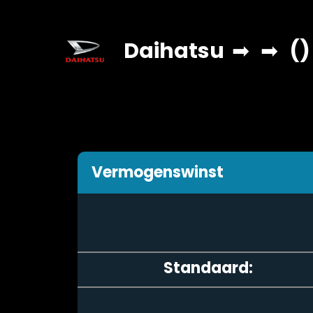
Daihatsu
➡
➡
()
Vermogenswinst
Standaard: