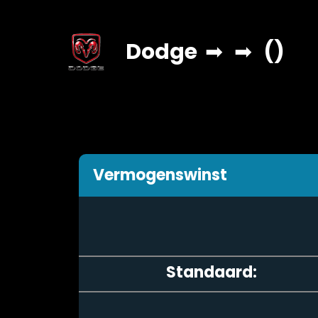
Dodge
➡
➡
()
Vermogenswinst
Standaard: