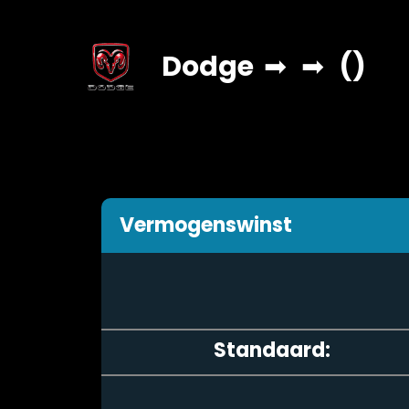
Dodge
➡
➡
()
Vermogenswinst
Standaard: