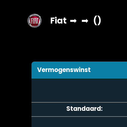
Fiat
➡
➡
()
Vermogenswinst
Standaard: