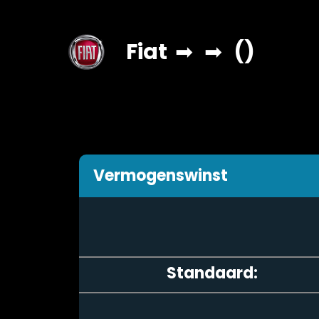
Fiat
➡
➡
()
Vermogenswinst
Standaard: