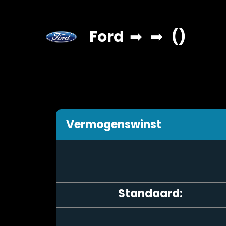
Ford
➡
➡
()
Vermogenswinst
Standaard: