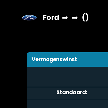
Ford
➡
➡
()
Vermogenswinst
Standaard: