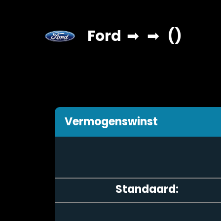
Ford
➡
➡
()
Vermogenswinst
Standaard: