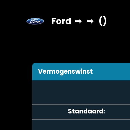
Ford
➡
➡
()
Vermogenswinst
Standaard: