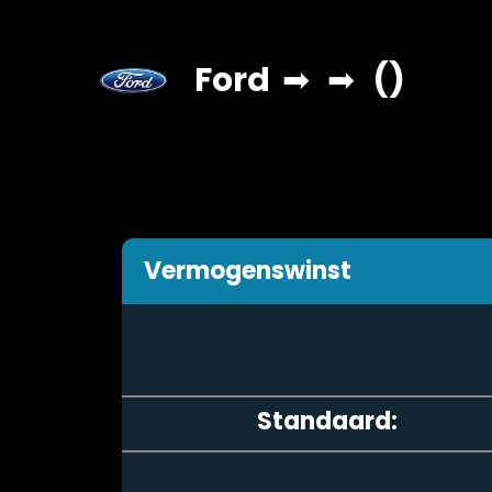
Ford
➡
➡
()
Vermogenswinst
Standaard: