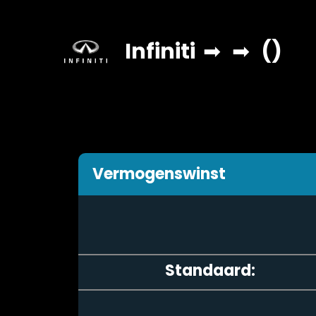
Infiniti
➡
➡
()
Vermogenswinst
Standaard: