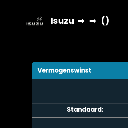
Isuzu
➡
➡
()
Vermogenswinst
Standaard: